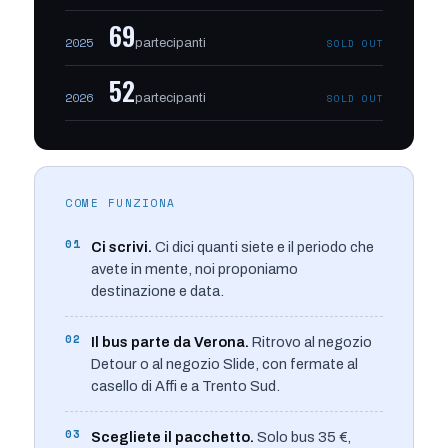
69
2025
partecipanti
SOLD OUT
52
2026
partecipanti
SOLD OUT
COME FUNZIONA
01
Ci scrivi.
Ci dici quanti siete e il periodo che
avete in mente, noi proponiamo
destinazione e data.
02
Il bus parte da Verona.
Ritrovo al negozio
Detour o al negozio Slide, con fermate al
casello di Affi e a Trento Sud.
03
Scegliete il pacchetto.
Solo bus 35 €,