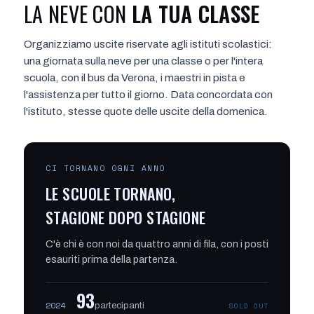
LA NEVE CON
LA TUA CLASSE
Organizziamo uscite riservate agli istituti scolastici:
una giornata sulla neve per una classe o per l'intera
scuola, con il bus da Verona, i maestri in pista e
l'assistenza per tutto il giorno. Data concordata con
l'istituto, stesse quote delle uscite della domenica.
CI TORNANO OGNI ANNO
LE SCUOLE TORNANO,
STAGIONE DOPO STAGIONE
C'è chi è con noi da quattro anni di fila, con i posti
esauriti prima della partenza.
93
2024
partecipanti
SOLD OUT