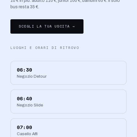
10 € in più: adulto 110 €, junior 100 €, bambini 65 €. Il solo
bus resta 35 €.
SCEGLI LA TUA USCITA →
LUOGHI E ORARI DI RITROVO
06:30
Negozio Detour
06:40
Negozio Slide
07:00
Casello Affi