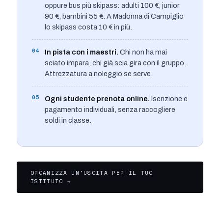
oppure bus più skipass: adulti 100 €, junior
90 €, bambini 55 €. A Madonna di Campiglio
lo skipass costa 10 € in più.
04
In pista con i maestri.
Chi non ha mai
sciato impara, chi già scia gira con il gruppo.
Attrezzatura a noleggio se serve.
05
Ogni studente prenota online.
Iscrizione e
pagamento individuali, senza raccogliere
soldi in classe.
ORGANIZZA UN'USCITA PER IL TUO
ISTITUTO →